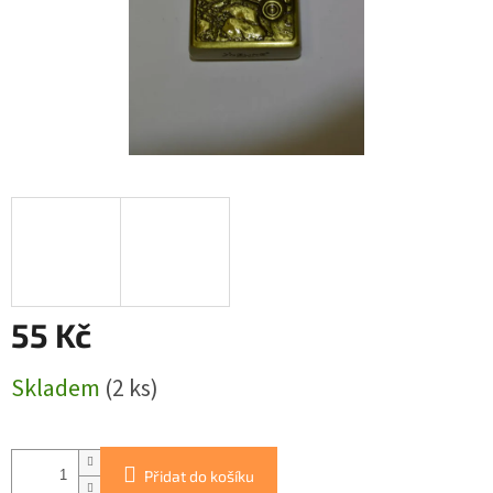
55 Kč
Měrná
Skladem
(2 ks)
cena:
Přidat do košíku