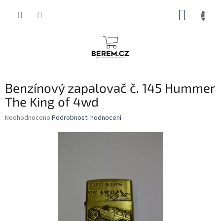
Přejít
NÁKUP
na
obsah
KOŠÍK
Benzínový zapalovač č. 145 Hummer
The King of 4wd
Průměrné
Neohodnoceno
Podrobnosti hodnocení
hodnocení
produktu
je
0,0
z
5
hvězdiček.