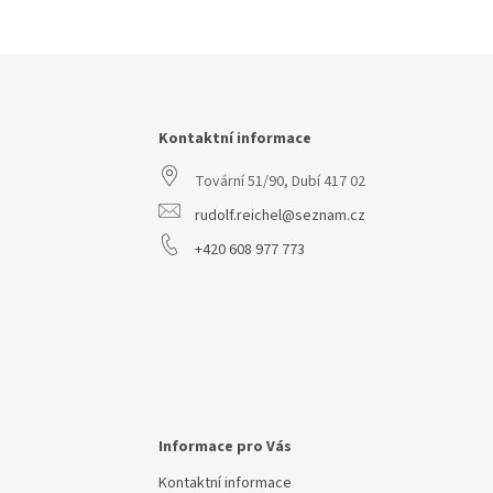
Z
á
p
a
Kontaktní informace
t
Tovární 51/90, Dubí 417 02
í
rudolf.reichel@seznam.cz
+420 608 977 773
Informace pro Vás
Kontaktní informace