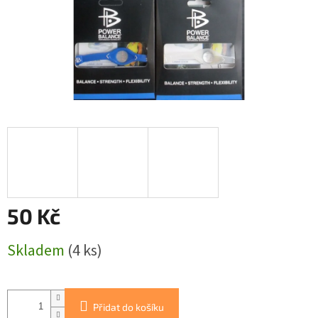
50 Kč
Měrná
Skladem
(4 ks)
cena:
Přidat do košíku