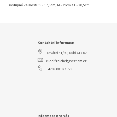
Dostupné velikosti : S - 17,5cm, M - 19cm a L - 20,5cm.
Z
á
p
a
Kontaktní informace
t
Tovární 51/90, Dubí 417 02
í
rudolf.reichel@seznam.cz
+420 608 977 773
Informace pro Vás