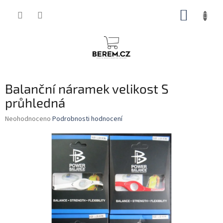
Přejít
NÁKUP
na
obsah
KOŠÍK
Balanční náramek velikost S
průhledná
Průměrné
Neohodnoceno
Podrobnosti hodnocení
hodnocení
produktu
je
0,0
z
5
hvězdiček.