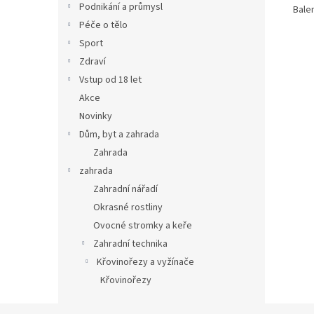
Podnikání a průmysl
Bale
Péče o tělo
Sport
Zdraví
Vstup od 18 let
Akce
Novinky
Dům, byt a zahrada
Zahrada
zahrada
Zahradní nářadí
Okrasné rostliny
Ovocné stromky a keře
Zahradní technika
Křovinořezy a vyžínače
Křovinořezy
Z