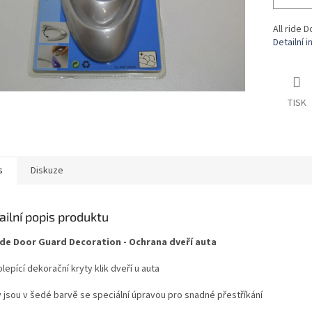
All ride 
Detailní 
TISK
s
Diskuze
ailní popis produktu
ride Door Guard Decoration - Ochrana dveří auta
epící dekorační kryty klik dveří u auta
y jsou v šedé barvě se speciální úpravou pro snadné přestříkání