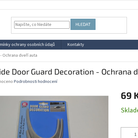
HLEDAT
mínky ochrany osobních údajů
Kontakty
 - Ochrana dveří auta
ride Door Guard Decoration - Ochrana d
né
noceno
Podrobnosti hodnocení
ní
69 
u
Měrná
Skla
cena:
ek.