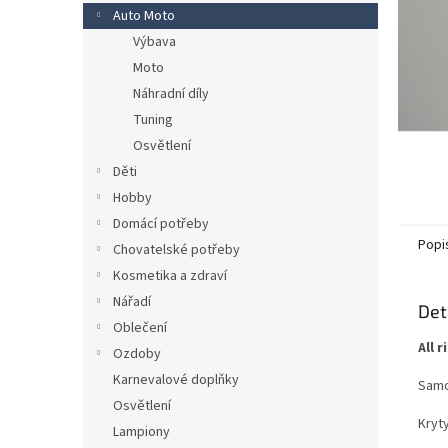
n
Auto Moto
e
Výbava
l
Moto
Náhradní díly
Tuning
Osvětlení
Děti
Hobby
Domácí potřeby
Popi
Chovatelské potřeby
Kosmetika a zdraví
Nářadí
Det
Oblečení
All 
Ozdoby
Karnevalové doplňky
Samol
Osvětlení
Kryt
Lampiony