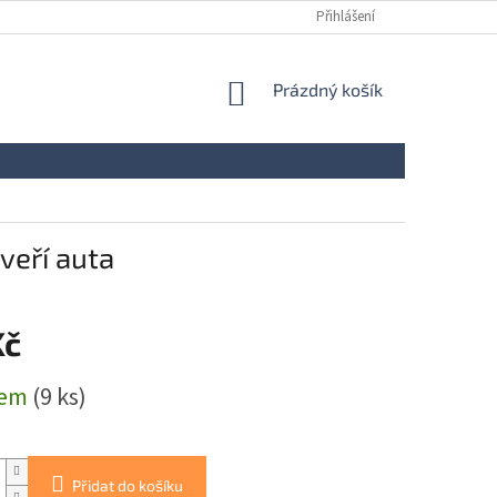
Přihlášení
NÁKUPNÍ
Prázdný košík
KOŠÍK
veří auta
Kč
dem
(9 ks)
Přidat do košíku