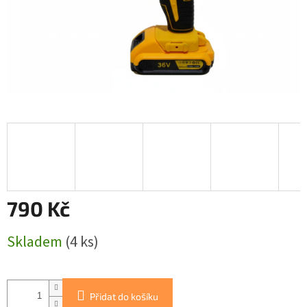
790 Kč
Měrná
Skladem
(4 ks)
cena:
Přidat do košíku