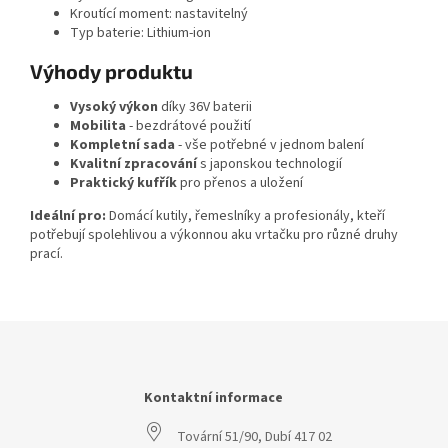
Kroutící moment: nastavitelný
Typ baterie: Lithium-ion
Výhody produktu
Vysoký výkon
díky 36V baterii
Mobilita
- bezdrátové použití
Kompletní sada
- vše potřebné v jednom balení
Kvalitní zpracování
s japonskou technologií
Praktický kufřík
pro přenos a uložení
Ideální pro:
Domácí kutily, řemeslníky a profesionály, kteří
potřebují spolehlivou a výkonnou aku vrtačku pro různé druhy
prací.
Z
á
p
a
Kontaktní informace
t
Tovární 51/90, Dubí 417 02
í