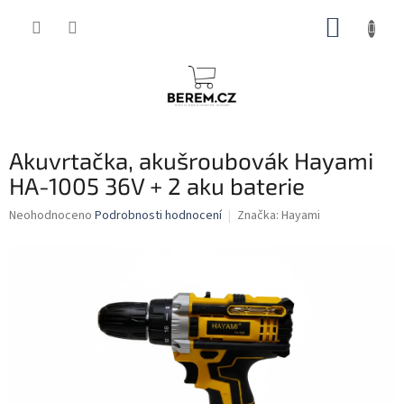
Přejít
NÁKUP
na
obsah
KOŠÍK
Akuvrtačka, akušroubovák Hayami
HA-1005 36V + 2 aku baterie
Průměrné
Neohodnoceno
Podrobnosti hodnocení
Značka:
Hayami
hodnocení
produktu
je
0,0
z
5
hvězdiček.