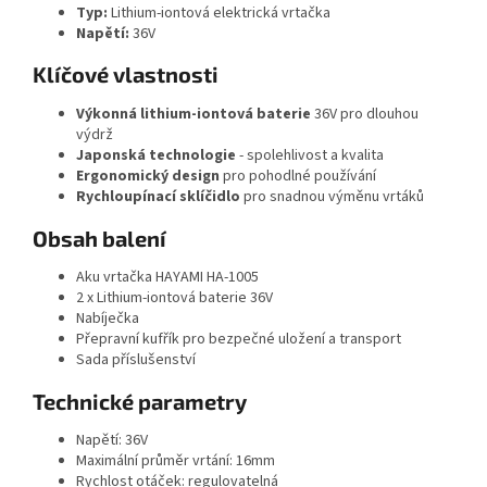
Typ:
Lithium-iontová elektrická vrtačka
Napětí:
36V
Klíčové vlastnosti
Výkonná lithium-iontová baterie
36V pro dlouhou
výdrž
Japonská technologie
- spolehlivost a kvalita
Ergonomický design
pro pohodlné používání
Rychloupínací sklíčidlo
pro snadnou výměnu vrtáků
Obsah balení
Aku vrtačka HAYAMI HA-1005
2 x Lithium-iontová baterie 36V
Nabíječka
Přepravní kufřík pro bezpečné uložení a transport
Sada příslušenství
Technické parametry
Napětí: 36V
Maximální průměr vrtání: 16mm
Rychlost otáček: regulovatelná